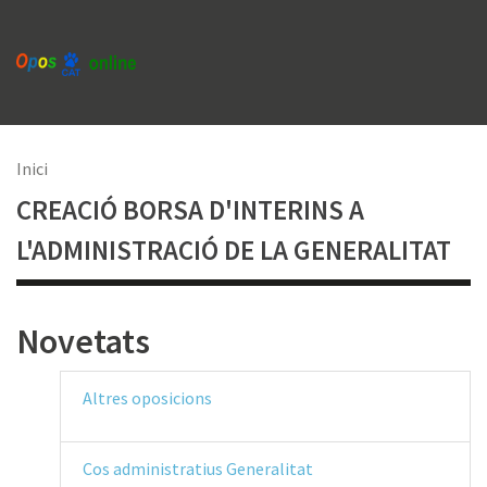
Vés
al
contingut
Fil
Inici
CREACIÓ BORSA D'INTERINS A
d'Ariadna
L'ADMINISTRACIÓ DE LA GENERALITAT
Novetats
Altres oposicions
Cos administratius Generalitat