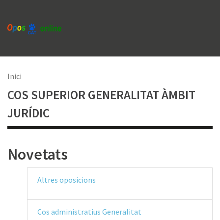
Vés
al
contingut
Fil
Inici
COS SUPERIOR GENERALITAT ÀMBIT
d'Ariadna
JURÍDIC
Novetats
Altres oposicions
Cos administratius Generalitat