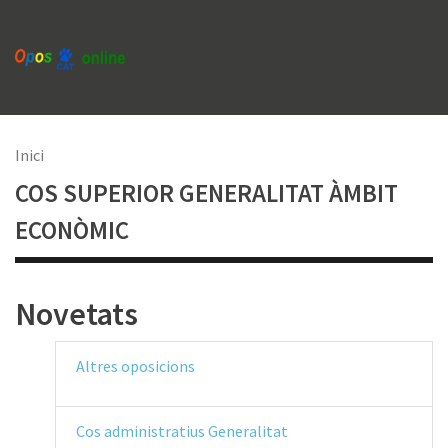
Vés
al
contingut
Fil
Inici
COS SUPERIOR GENERALITAT ÀMBIT
d'Ariadna
ECONÒMIC
Novetats
Altres oposicions
Cos administratius Generalitat