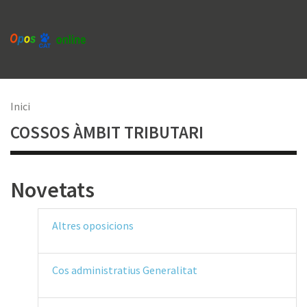
Vés
al
contingut
Fil
Inici
COSSOS ÀMBIT TRIBUTARI
d'Ariadna
Novetats
Altres oposicions
Cos administratius Generalitat