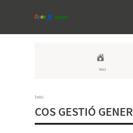
Vés
al
contingut
Navegació
principal
Inici
Fil
Inici
d'Ariadna
COS GESTIÓ GENER