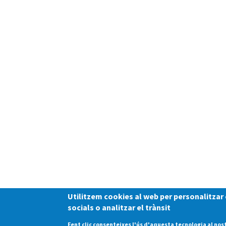
Utilitzem cookies al web per personalitzar c
socials o analitzar el trànsit
Fent clic consenteixes l'ús d'aquesta tecnologia al nos