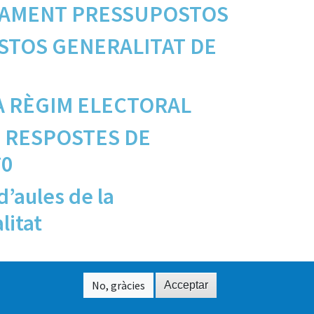
YAMENT PRESSUPOSTOS
STOS GENERALITAT DE
A RÈGIM ELECTORAL
E RESPOSTES DE
70
 d’aules de la
litat
a següent
No, gràcies
Acceptar