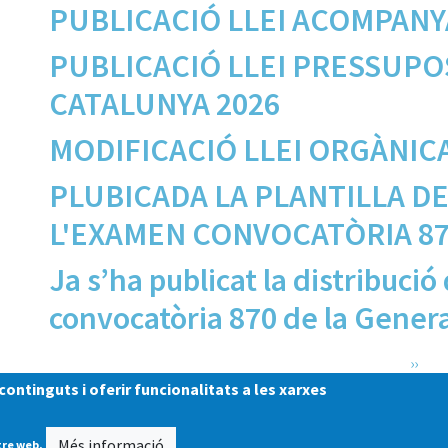
PUBLICACIÓ LLEI ACOMPAN
PUBLICACIÓ LLEI PRESSUPO
CATALUNYA 2026
MODIFICACIÓ LLEI ORGÀNIC
PLUBICADA LA PLANTILLA D
L'EXAMEN CONVOCATÒRIA 8
Ja s’ha publicat la distribució
convocatòria 870 de la Genera
Paginació
Pàgin
››
ontinguts i oferir funcionalitats a les xarxes
Subscriu-te a Cos Gestió Generalitat
Més informació
tre web.