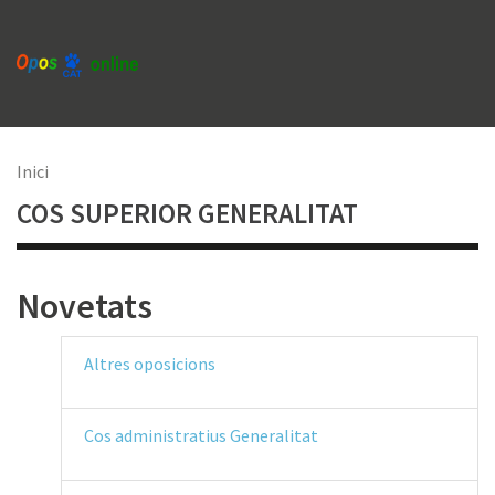
Vés
al
contingut
Fil
Inici
COS SUPERIOR GENERALITAT
d'Ariadna
Novetats
Altres oposicions
Cos administratius Generalitat