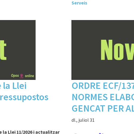
Serveis
la Llei
ORDRE ECF/137
ressupostos
NORMES ELAB
GENCAT PER AL
dl., juliol 31
la Llei 11/2026 i actualitzar