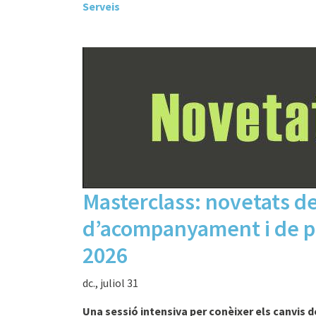
Serveis
Masterclass: novetats de 
d’acompanyament i de p
2026
dc., juliol 31
Una sessió intensiva per conèixer els canvis de 