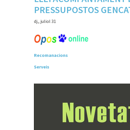
PRESSUPOSTOS GENCAT
dj., juliol 31
Recomanacions
Serveis