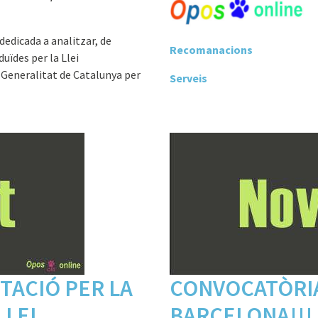
edicada a analitzar, de
Recomanacions
uïdes per la Llei
 Generalitat de Catalunya per
Serveis
TACIÓ PER LA
CONVOCATÒRI
LLEI
BARCELONA!!!