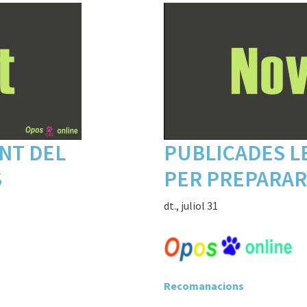
NT DEL
PUBLICADES L
S
PER PREPARAR
dt., juliol 31
Recomanacions