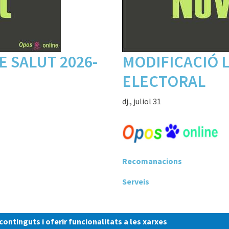
E SALUT 2026-
MODIFICACIÓ 
ELECTORAL
dj., juliol 31
Recomanacions
Serveis
Pàgina següent
››
ontinguts i oferir funcionalitats a les xarxes