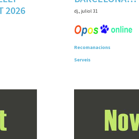
 2026
dj., juliol 31
Recomanacions
Serveis