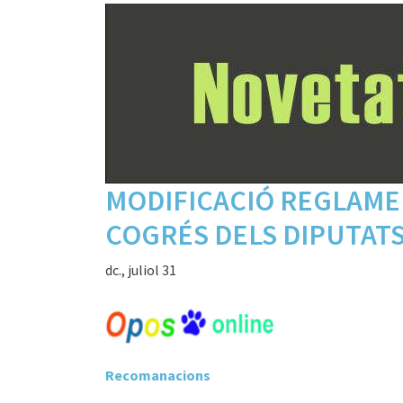
MODIFICACIÓ REGLAME
COGRÉS DELS DIPUTAT
dc., juliol 31
Recomanacions