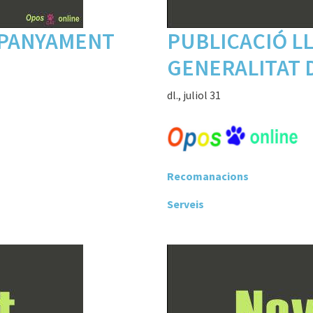
MPANYAMENT
PUBLICACIÓ L
GENERALITAT 
dl., juliol 31
Recomanacions
Serveis