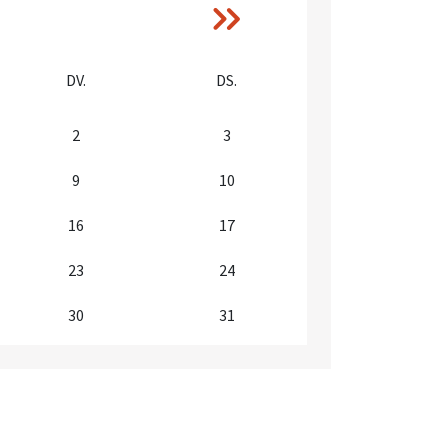
Següent
››
DV.
DS.
2
3
9
10
16
17
23
24
30
31