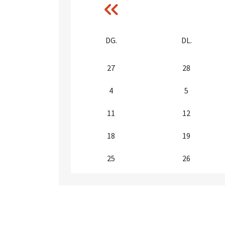
‹‹
Anterior
DG.
DL.
27
28
4
5
11
12
18
19
25
26