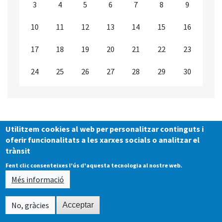
3
4
5
6
7
8
9
10
11
12
13
14
15
16
17
18
19
20
21
22
23
24
25
26
27
28
29
30
Utilitzem cookies al web per personalitzar continguts i
oferir funcionalitats a les xarxes socials o analitzar el
trànsit
Fent clic consenteixes l'ús d'aquesta tecnologia al nostre web.
Més informació
No, gràcies
Acceptar