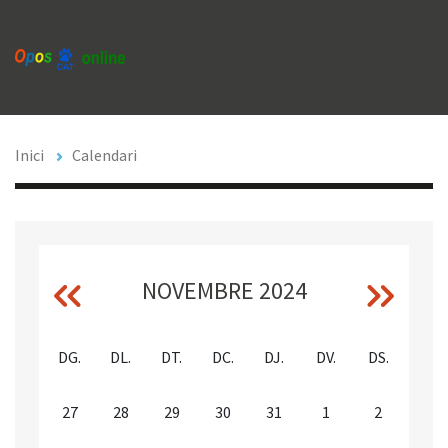
Vés
al
contingut
Fil
Inici
Calendari
CALENDARI
d'Ariadna
Month calendar
Paginació
NOVEMBRE 2024
‹‹
Anterior
Següe
››
DG.
DL.
DT.
DC.
DJ.
DV.
DS.
27
28
29
30
31
1
2